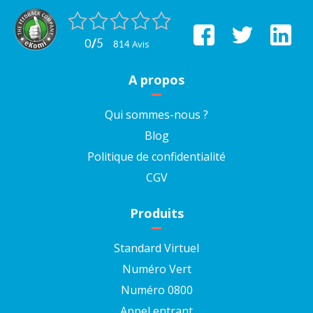
0
/
5
avis
814
A propos
Qui sommes-nous ?
Blog
Politique de confidentialité
CGV
Produits
Standard Virtuel
Numéro Vert
Numéro 0800
Appel entrant