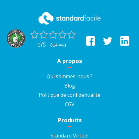
0
/
5
avis
814
A propos
Qui sommes-nous ?
Blog
Politique de confidentialité
CGV
Produits
Standard Virtuel