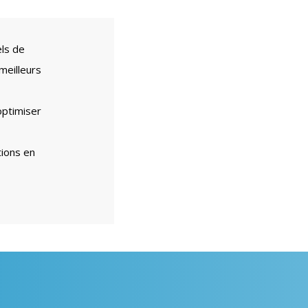
els de
meilleurs
optimiser
tions en