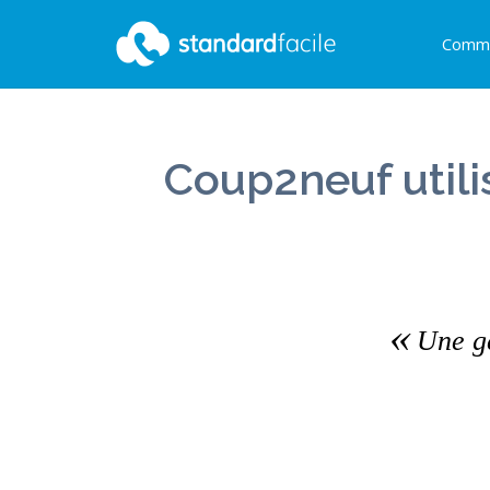
Comme
StandardFacile
Coup2neuf utili
Une ge