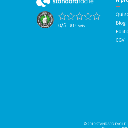
A pr
Qui 
Blog
0
/
5
avis
814
Politi
CGV
© 2019 STANDARD FACILE - B