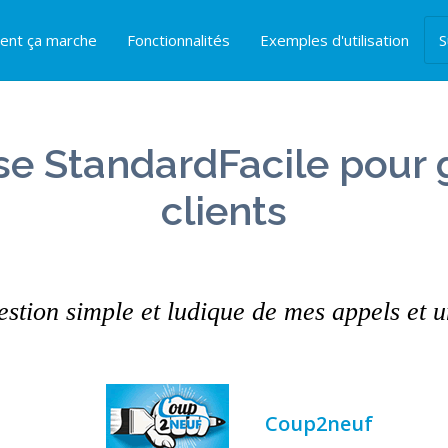
nt ça marche
Fonctionnalités
Exemples d'utilisation
S
se StandardFacile pour 
clients
stion simple et ludique de mes appels et u
Coup2neuf