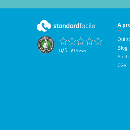
A pr
Qui 
Blog
0
/
5
avis
814
Politi
CGV