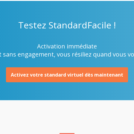
Testez
StandardFacile !
Activation immédiate
t sans engagement, vous résiliez quand vous v
Activez votre standard virtuel dès maintenant