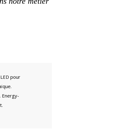
ns notre métier
s LED pour
aïque.
. Energy-
t.