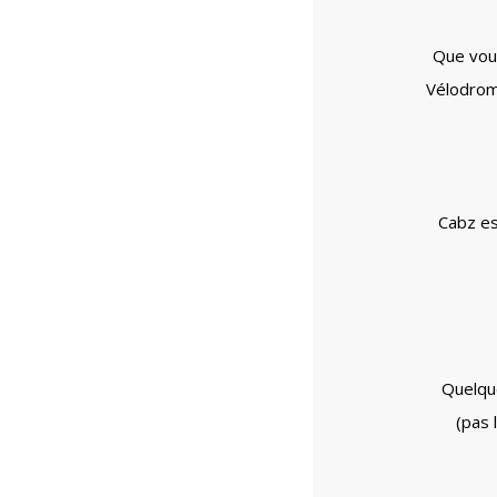
Que vou
Vélodrome
Cabz es
Quelque
(pas 