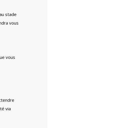
au stade
endra vous
que vous
attendre
té via