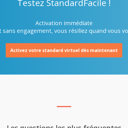
Testez
StandardFacile !
Activation immédiate
t sans engagement, vous résiliez quand vous v
Activez votre standard virtuel dès maintenant
Les questions les plus fréquentes