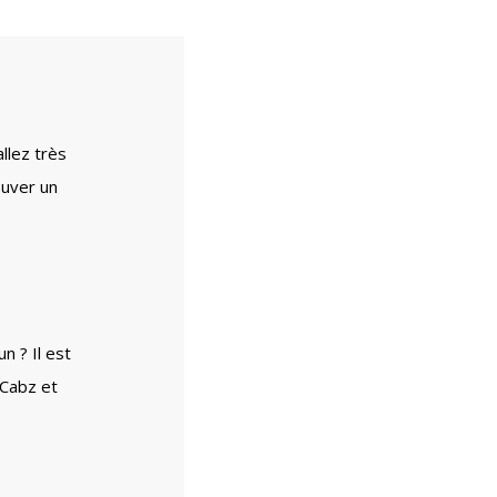
llez très
ouver un
 ? Il est
 Cabz et