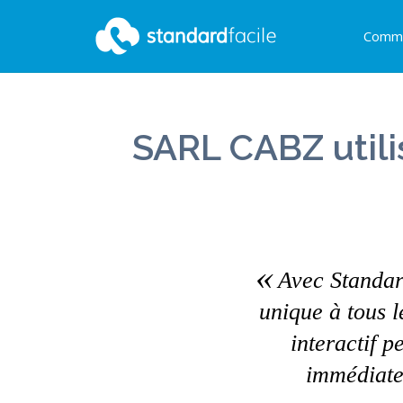
Comme
StandardFacile
SARL CABZ utili
Avec Standa
unique à tous l
interactif p
immédiate