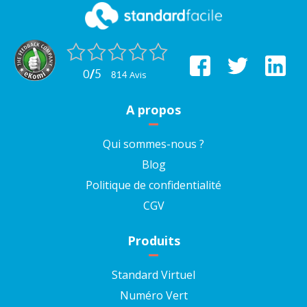
0
/
5
avis
814
A propos
Qui sommes-nous ?
Blog
Politique de confidentialité
CGV
Produits
Standard Virtuel
Numéro Vert