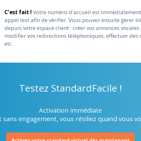
C'est fait !
Votre numéro d'accueil est immédiatement 
appel test afin de vérifier. Vous pouvez ensuite gérer t
depuis votre espace client : créer vos annonces vocales
modifier vos redirections téléphoniques, effectuer des 
etc.
Testez
StandardFacile !
Activation immédiate
t sans engagement, vous résiliez quand vous v
Activez votre standard virtuel dès maintenant