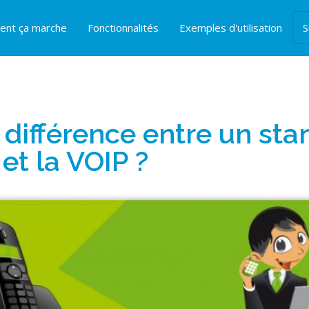
nt ça marche
Fonctionnalités
Exemples d'utilisation
S
 différence entre un st
 et la VOIP ?