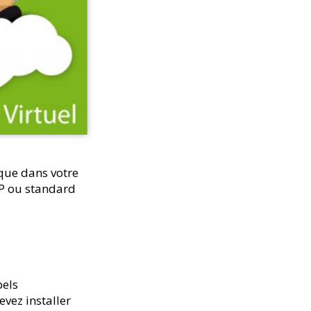
ique dans votre
IP ou standard
pels
evez installer