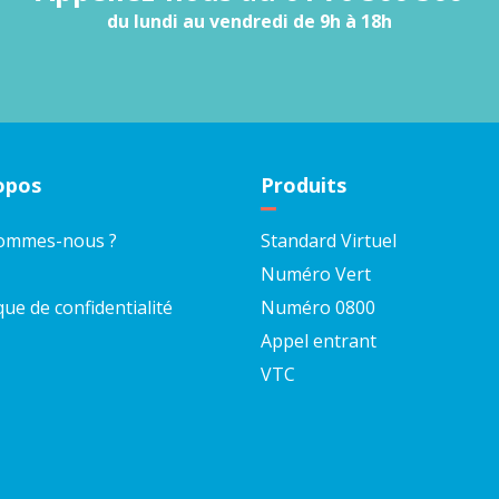
du lundi au vendredi de 9h à 18h
opos
Produits
sommes-nous ?
Standard Virtuel
Numéro Vert
que de confidentialité
Numéro 0800
Appel entrant
VTC