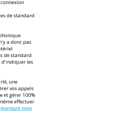
e connexion
cées de standard
éphonique
n'y a donc pas
tériel
ons de standard
 d'indiquer les
rlé, une
érer vos appels
se et gérer 100%
 même effectuer
présentant mon