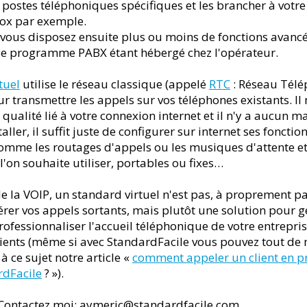
 postes téléphoniques spécifiques et les brancher à votr
box par exemple.
s, vous disposez ensuite plus ou moins de fonctions avan
le programme PABX étant hébergé chez l'opérateur.
tuel
utilise le réseau classique (appelé
RTC
: Réseau Tél
transmettre les appels sur vos téléphones existants. Il 
ualité lié à votre connexion internet et il n'y a aucun ma
taller, il suffit juste de configurer sur internet ses foncti
omme les routages d'appels ou les musiques d'attente et
'on souhaite utiliser, portables ou fixes…
de la VOIP, un standard virtuel n'est pas, à proprement pa
érer vos appels sortants, mais plutôt une solution pour g
rofessionnaliser l'accueil téléphonique de votre entrepri
lients (même si avec StandardFacile vous pouvez tout de
 à ce sujet notre article «
comment appeler un client en 
dFacile
? »).
 Contactez moi: aymeric@standardfacile.com